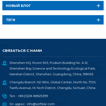
НОВЫЙ БЛОГ
ТЕГИ
СВЯЗАТЬСЯ С НАМИ
Shenzhen HQ: Room 503, Podium Building No. A-12,
Shenzhen Bay Science and Technology Ecological Park,
Nanshan District, Shenzhen, Guangdong, China, 518063
Chengdu Branch: N2-1604, Global Center, North No. 1700,
Tianfu Avenue, Hi-Tech District, Chengdu, Sichuan, China
Тел. :
+86 (0)28-86925399
Эл. адрес :
info@szrfstar.com