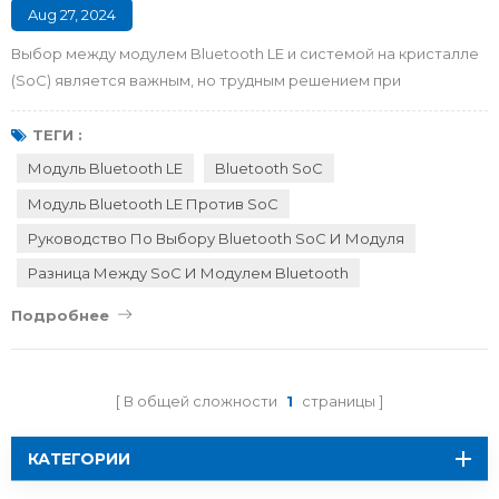
Aug 27, 2024
Выбор между модулем Bluetooth LE и системой на кристалле
(SoC) является важным, но трудным решением при
проектировании устройства Bluetooth . Каждый вариант
имеет свой набор преимуществ и недостатков, поэтому
ТЕГИ :
необходимо тщательно взвесить производительность,
Модуль Bluetooth LE
Bluetooth SoC
функции и затраты. Будучи опытным экспертом в области
Модуль Bluetooth LE Против SoC
технологий Bluetooth, RF - star стремится упростить процесс
Руководство По Выбору Bluetooth SoC И Модуля
принятия решений , предоста...
Разница Между SoC И Модулем Bluetooth
Подробнее
В общей сложности
1
страницы
КАТЕГОРИИ