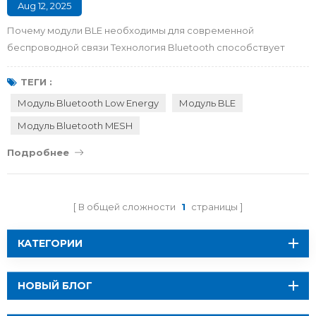
Aug 12, 2025
Почему модули BLE необходимы для современной
беспроводной связи Технология Bluetooth способствует
беспроводной связи дома, в больницах и на заводах. БЛЕ
модуль Технология Bluetooth Low Energy (BLE) позволяет
ТЕГИ :
соединять устройства, потребляя мало энергии и
Модуль Bluetooth Low Energy
Модуль BLE
обеспечивая быструю передачу данных. В 2023 году компании
Модуль Bluetooth MESH
отгрузили более 1,8 миллиарда модулей BLE для устройств IoT.
Также было отгружено 860 м...
Подробнее
В общей сложности
1
страницы
КАТЕГОРИИ
НОВЫЙ БЛОГ