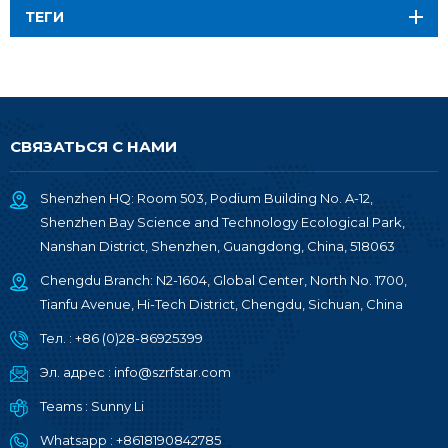
ТЕГИ
СВЯЗАТЬСЯ С НАМИ
Shenzhen HQ: Room 503, Podium Building No. A-12,
Shenzhen Bay Science and Technology Ecological Park,
Nanshan District, Shenzhen, Guangdong, China, 518063
Chengdu Branch: N2-1604, Global Center, North No. 1700,
Tianfu Avenue, Hi-Tech District, Chengdu, Sichuan, China
Тел. :
+86 (0)28-86925399
Эл. адрес :
info@szrfstar.com
Teams :
Sunny Li
Whatsapp :
+8618190842785