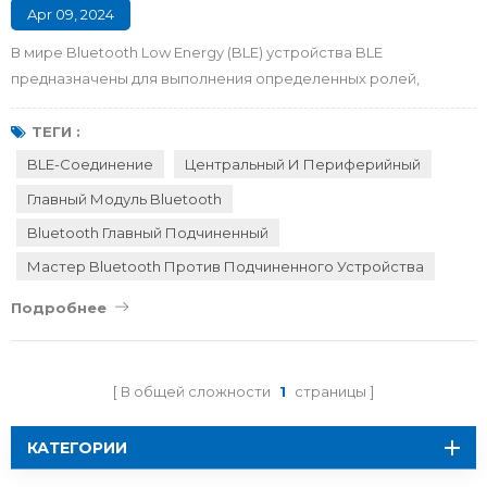
Apr 09, 2024
В мире Bluetooth Low Energy (BLE) устройства BLE
предназначены для выполнения определенных ролей,
определяющих их взаимодействие в экосистеме BLE. Чтобы
в полной мере использовать преимущества технологии BLE,
ТЕГИ :
важно понимать роль устройств BLE в процессе связи. В этой
BLE-Соединение
Центральный И Периферийный
статье мы представляем общие роли в соединении BLE,
Главный Модуль Bluetooth
различия между центральными и периферийными ролями, а
Bluetooth Главный Подчиненный
также способы выбора подхо...
Мастер Bluetooth Против Подчиненного Устройства
Подробнее
В общей сложности
1
страницы
КАТЕГОРИИ