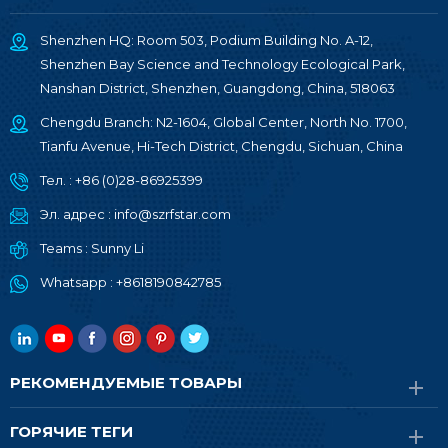
Shenzhen HQ: Room 503, Podium Building No. A-12,
Shenzhen Bay Science and Technology Ecological Park,
Nanshan District, Shenzhen, Guangdong, China, 518063
Chengdu Branch: N2-1604, Global Center, North No. 1700,
Tianfu Avenue, Hi-Tech District, Chengdu, Sichuan, China
Тел. :
+86 (0)28-86925399
Эл. адрес :
info@szrfstar.com
Teams :
Sunny Li
Whatsapp :
+8618190842785
РЕКОМЕНДУЕМЫЕ ТОВАРЫ
ГОРЯЧИЕ ТЕГИ