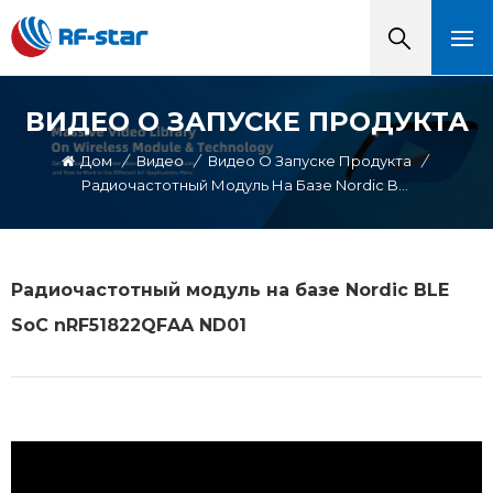
ВИДЕО О ЗАПУСКЕ ПРОДУКТА
Дом
/
Видео
/
Видео О Запуске Продукта
/
Радиочастотный Модуль На Базе Nordic BLE SoC NRF51822QFAA ND01
Радиочастотный модуль на базе Nordic BLE
SoC nRF51822QFAA ND01