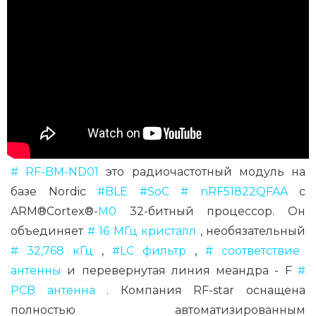
# RF-BM-ND01
это радиочастотный модуль на
базе Nordic
#BLE #SoC # nRF51822QFAA
с
ARM®Cortex®-
M0
32-битный процессор. Он
объединяет
# 16 МГц кристалл
, необязательный
# 32,768 кГц
,
#LC фильтр
,
# соответствие
антенны
и перевернутая линия меандра - F
#
PCB антенна
. Компания RF-star оснащена
полностью автоматизированным