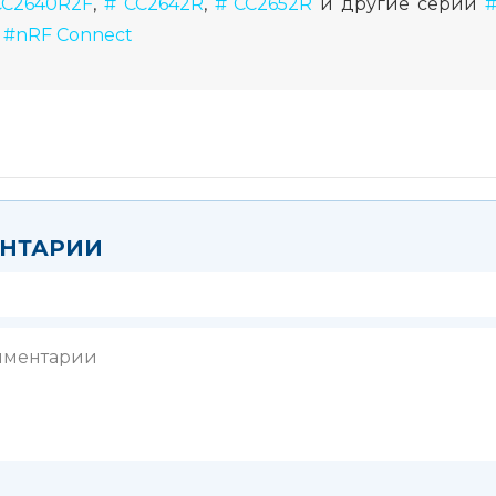
C2640R2F
,
# CC2642R
,
# CC2652R
и другие серии
#
e #nRF Connect
ЕНТАРИИ