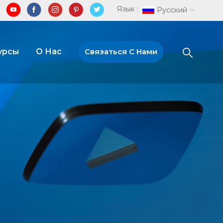
Язык :
Русский
урсы
О Нас
Связаться С Нами