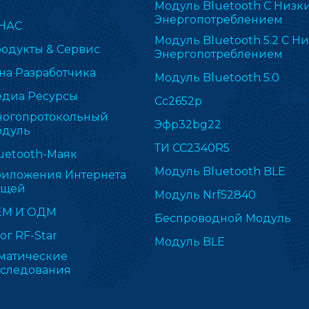
Модуль Bluetooth С Низк
Энергопотреблением
НАС
Модуль Bluetooth 5.2 С Н
одукты & Сервис
Энергопотреблением
на Разработчика
Модуль Bluetooth 5.0
диа Ресурсы
Cc2652p
огопротокольный
Эфр32bg22
дуль
ТИ CC2340R5
uetooth-Маяк
Модуль Bluetooth BLE
иложения Интернета
ещей
Модуль Nrf52840
ЕМ И ОДМ
Беспроводной Модуль
ог RF-Star
Модуль BLE
матические
следования