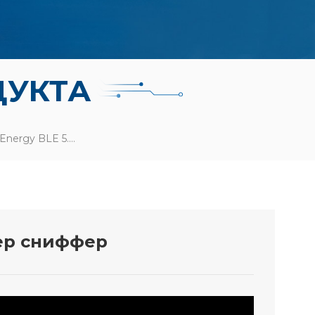
ДУКТА
NRF Connect RF-Star Low Energy BLE 5.0 NRF52832 USB-Адаптер Сниффер
тер сниффер