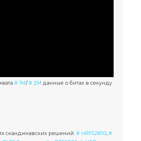
хвата
# 1M
/
# 2M
данные о битах в секунду
ших скандинавских решений.
# nRF52810
,
#