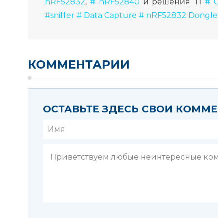
nRF52832
,
# nRF52840
и решения TI
# C
#sniffer # Data Capture # nRF52832 Dongl
КОММЕНТАРИИ
ОСТАВЬТЕ ЗДЕСЬ СВОИ КОММ