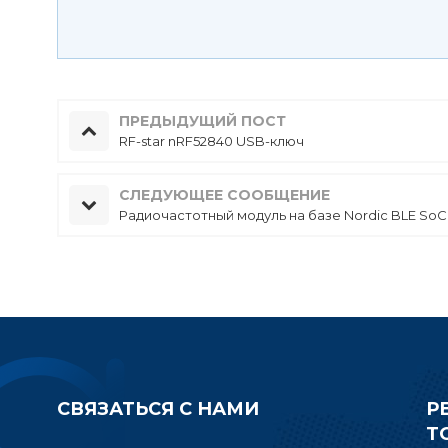
ПРЕДЫДУЩИЙ ПОСТ
RF-star nRF52840 USB-ключ
СЛЕДУЮЩЕЕ СООБЩЕНИЕ
Радиочастотный модуль на базе Nordic BLE So
СВЯЗАТЬСЯ С НАМИ
Р
Т