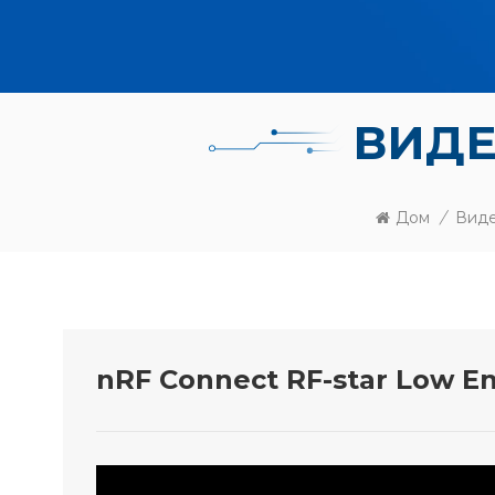
ВИДЕ
Дом
/
Вид
nRF Connect RF-star Low E