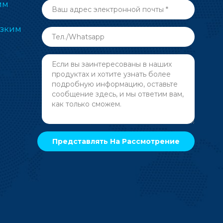
им
изким