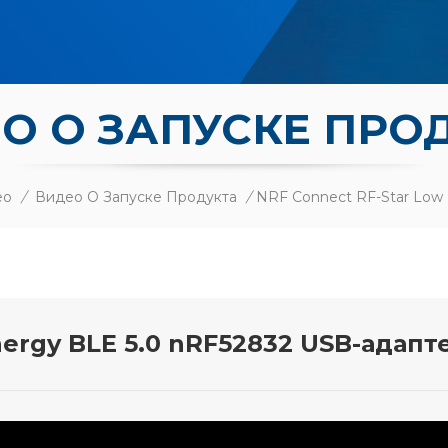
О О ЗАПУСКЕ ПРО
ео
/
Видео О Запуске Продукта
/
nergy BLE 5.0 nRF52832 USB-адап