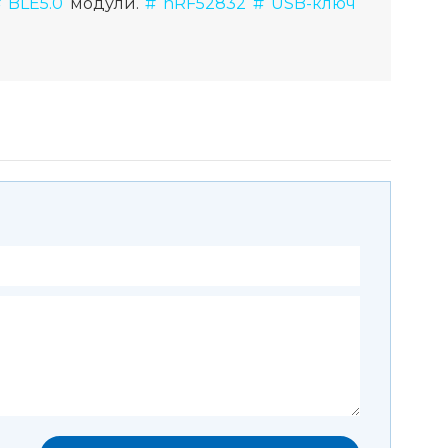
 BLE5.0
модули.
# nRF52832
# USB-ключ