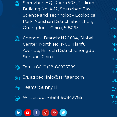
Shenzhen HQ: Room 503, Podium
Building No. A-12, Shenzhen Bay
О 
Science and Technology Ecological
Пр
Park, Nanshan District, Shenzhen,
Зо
Guangdong, China, 518063
Ме
Chengdu Branch: N2-1604, Global
Center, North No. 1700, Tianfu
Мн
Мо
Avenue, Hi-Tech District, Chengdu,
Sichuan, China
Bl
Пр
Тел. :
+86 (0)28-86925399
В
Эл. адрес :
info@szrfstar.com
О
Teams :
Sunny Li
Бл
Те
Whatsapp :
+8618190842785
Ис