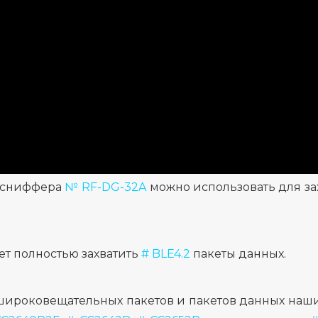
в сниффера
№ RF-DG-32A
можно использовать для за
ет полностью захватить
# BLE4.2
пакеты данных.
т широковещательных пакетов и пакетов данных на