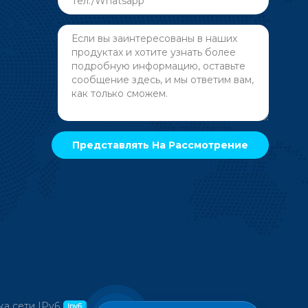
а сети IPv6