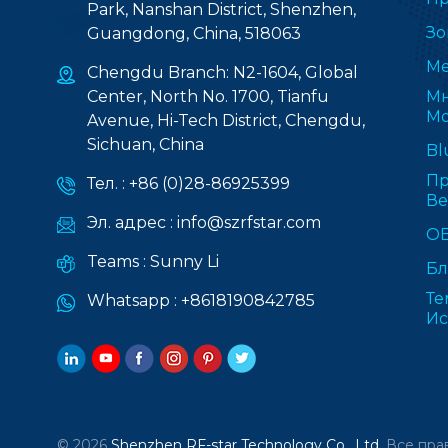
Park, Nanshan District, Shenzhen,
Зо
Guangdong, China, 518063
Ме
Chengdu Branch: N2-1604, Global
Center, North No. 1700, Tianfu
Мн
Мо
Avenue, Hi-Tech District, Chengdu,
Sichuan, China
Bl
Пр
Тел. :
+86 (0)28-86925399
В
Эл. адрес :
info@szrfstar.com
О
Teams :
Sunny Li
Бл
Те
Whatsapp :
+8618190842785
Ис
© 2026
Shenzhen RF-star Technology Co., Ltd.
Все пра