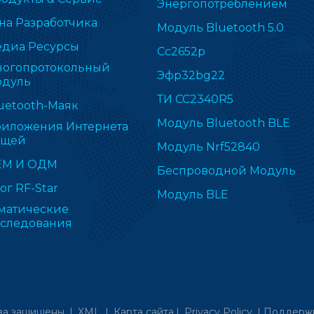
Энергопотреблением
на Разработчика
Модуль Bluetooth 5.0
диа Ресурсы
Cc2652p
огопротокольный
Эфр32bg22
дуль
ТИ CC2340R5
uetooth-Маяк
Модуль Bluetooth BLE
иложения Интернета
ещей
Модуль Nrf52840
ЕМ И ОДМ
Беспроводной Модуль
ог RF-Star
Модуль BLE
матические
следования
ва защищены. |
XML
|
Карта сайта
|
Privacy Policy
|
Поддержк