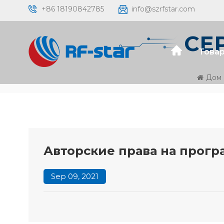
+86 18190842785
info@szrfstar.com
СЕ
Товар
Дом
Авторские права на прог
Sep 09, 2021