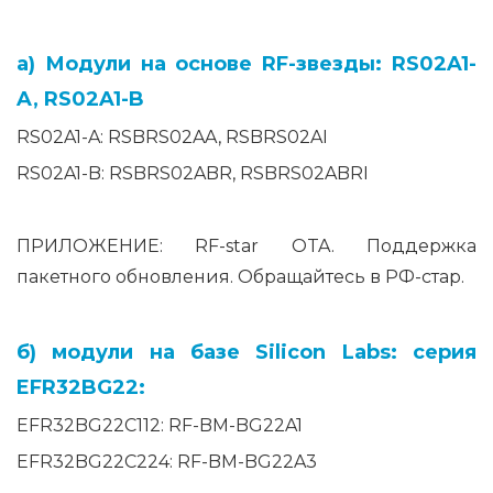
а) Модули на основе RF-звезды: RS02A1-
A, RS02A1-B
RS02A1-A: RSBRS02AA, RSBRS02AI
RS02A1-B: RSBRS02ABR, RSBRS02ABRI
ПРИЛОЖЕНИЕ: RF-star OTA. Поддержка
пакетного обновления. Обращайтесь в РФ-стар.
б) модули на базе Silicon Labs: серия
EFR32BG22:
EFR32BG22C112: RF-BM-BG22A1
EFR32BG22C224: RF-BM-BG22A3