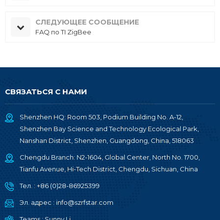
СЛЕДУЮЩЕЕ СООБЩЕНИЕ
FAQ по TI ZigBee
СВЯЗАТЬСЯ С НАМИ
Shenzhen HQ: Room 503, Podium Building No. A-12,
Shenzhen Bay Science and Technology Ecological Park,
Nanshan District, Shenzhen, Guangdong, China, 518063
Chengdu Branch: N2-1604, Global Center, North No. 1700,
Tianfu Avenue, Hi-Tech District, Chengdu, Sichuan, China
Тел. :
+86 (0)28-86925399
Эл. адрес :
info@szrfstar.com
Teams :
Sunny Li