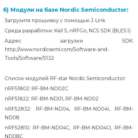
б) Модули на базе Nordic Semiconductor:
Загрузите прошивку с помощью J-Link
Среда разработки: Keil 5, nRFGo, NCS SDK (BLE5.1)
Адрес загрузки SDK:
http://www.nordicsemi.com/Software-and-
Tools/Software/S132
Список модулей RF-star Nordic Semiconductor:
nRF51802: RF-BM-ND02C
nRF51822: RF-BM-ND01, RF-BM-ND02
nRF52832: RF-BM-ND04, RF-BM-ND04I, RF-BM-
ND08
nRF52810: RF-BM-ND04C, RF-BM-ND04CI, RF-BM-
ND08C