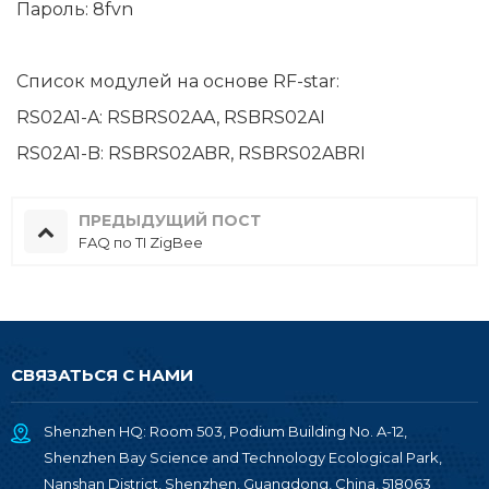
Пароль: 8fvn
Список модулей на основе RF-star:
RS02A1-A: RSBRS02AA, RSBRS02AI
RS02A1-B: RSBRS02ABR, RSBRS02ABRI
ПРЕДЫДУЩИЙ ПОСТ
FAQ по TI ZigBee
СВЯЗАТЬСЯ С НАМИ
Shenzhen HQ: Room 503, Podium Building No. A-12,
Shenzhen Bay Science and Technology Ecological Park,
Nanshan District, Shenzhen, Guangdong, China, 518063