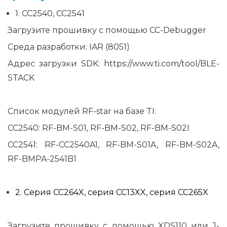
1. CC2540, CC2541
Загрузите прошивку с помощью CC-Debugger
Среда разработки: IAR (8051)
Адрес загрузки SDK:
https://www.ti.com/tool/BLE-
STACK
Список модулей RF-star на базе TI:
CC2540: RF-BM-S01, RF-BM-S02, RF-BM-S02I
CC2541: RF-CC2540A1, RF-BM-S01A, RF-BM-S02A,
RF-BMPA-2541B1
2. Серия CC264X, серия CC13XX, серия CC265X
Загрузите прошивку с помощью XDS110 или J-