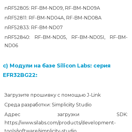
nRF52805: RF-BM-ND09, RF-BM-ND09A
nRF52811: RF-BM-ND04A, RF-BM-ND08A
nRF52833: RF-BM-ND07
nRF52840: RF-BM-ND05, RF-BM-ND05I, RF-BM-
ND06
c) Модули на базе Silicon Labs: серия
EFR32BG22:
Загрузите прошивку с помощью J-Link
Среда разработки: Simpliciity Studio
Адрес загрузки SDK:
https://www.silabs.com/products/development-
tools/software/simplicity-studio