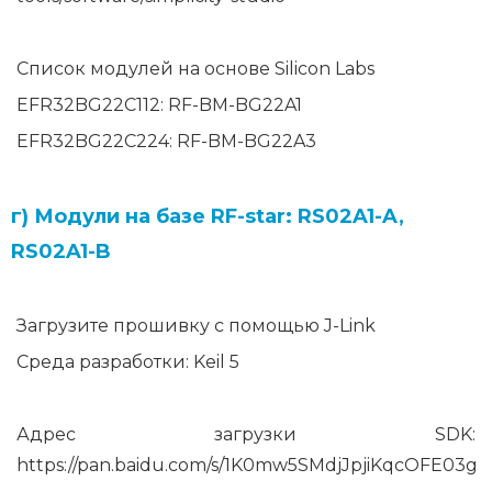
Список модулей на основе Silicon Labs
EFR32BG22C112: RF-BM-BG22A1
EFR32BG22C224: RF-BM-BG22A3
г) Модули на базе RF-star: RS02A1-A,
RS02A1-B
Загрузите прошивку с помощью J-Link
Среда разработки: Keil 5
Адрес загрузки SDK:
https://pan.baidu.com/s/1K0mw5SMdjJpjiKqcOFE03g