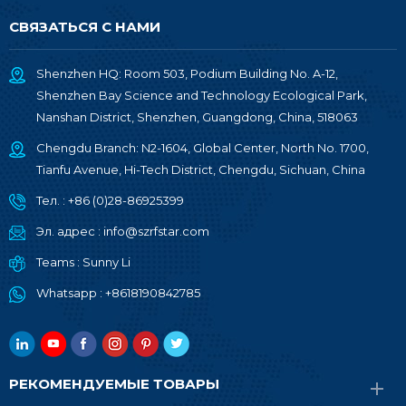
СВЯЗАТЬСЯ С НАМИ
Shenzhen HQ: Room 503, Podium Building No. A-12,
Shenzhen Bay Science and Technology Ecological Park,
Nanshan District, Shenzhen, Guangdong, China, 518063
Chengdu Branch: N2-1604, Global Center, North No. 1700,
Tianfu Avenue, Hi-Tech District, Chengdu, Sichuan, China
Тел. :
+86 (0)28-86925399
Эл. адрес :
info@szrfstar.com
Teams :
Sunny Li
Whatsapp :
+8618190842785
РЕКОМЕНДУЕМЫЕ ТОВАРЫ