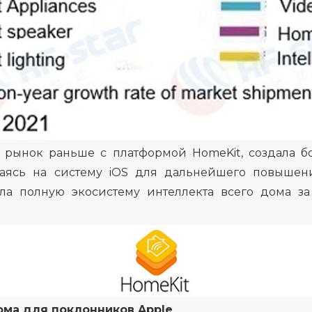
 рынок раньше с платформой HomeKit, создала б
аясь на систему iOS для дальнейшего повышения
ла полную экосистему интеллекта всего дома за
дома для поклонников Apple