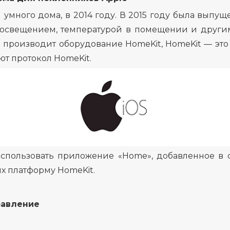
 умного дома, в 2014 году. В 2015 году была выпу
ь освещением, температурой в помещении и другим
е производит оборудование HomeKit, HomeKit — эт
т протокол HomeKit.
использовать приложение «Home», добавленное в с
х платформу HomeKit.
равление