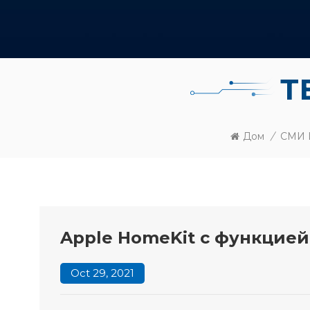
Т
Дом
/
СМИ 
Apple HomeKit с функцией
Oct 29, 2021