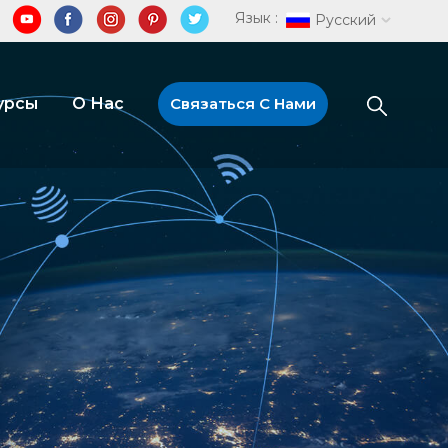
Язык :
Русский
урсы
О Нас
Связаться С Нами