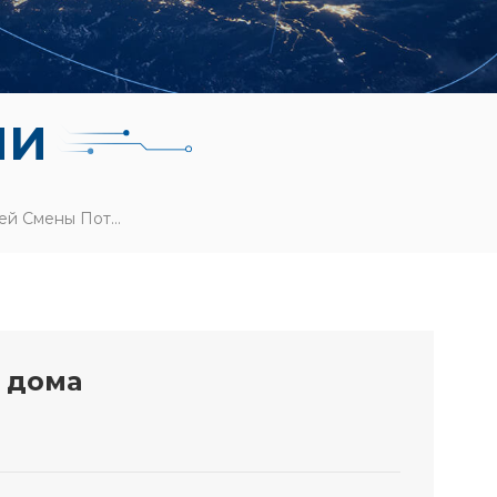
ЛИ
Apple HomeKit С Функцией Смены Потоков Экология Умного Дома
 дома